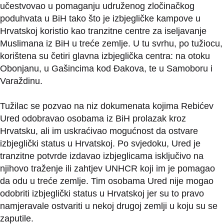
učestvovao u pomaganju udruženog zločinačkog
poduhvata u BiH tako što je izbjegličke kampove u
Hrvatskoj koristio kao tranzitne centre za iseljavanje
Muslimana iz BiH u treće zemlje. U tu svrhu, po tužiocu,
korištena su četiri glavna izbjeglička centra: na otoku
Obonjanu, u Gašincima kod Đakova, te u Samoboru i
Varaždinu.
Tužilac se pozvao na niz dokumenata kojima Rebićev
Ured odobravao osobama iz BiH prolazak kroz
Hrvatsku, ali im uskraćivao mogućnost da ostvare
izbjeglički status u Hrvatskoj. Po svjedoku, Ured je
tranzitne potvrde izdavao izbjeglicama isključivo na
njihovo traženje ili zahtjev UNHCR koji im je pomagao
da odu u treće zemlje. Tim osobama Ured nije mogao
odobriti izbjeglički status u Hrvatskoj jer su to pravo
namjeravale ostvariti u nekoj drugoj zemlji u koju su se
zaputile.