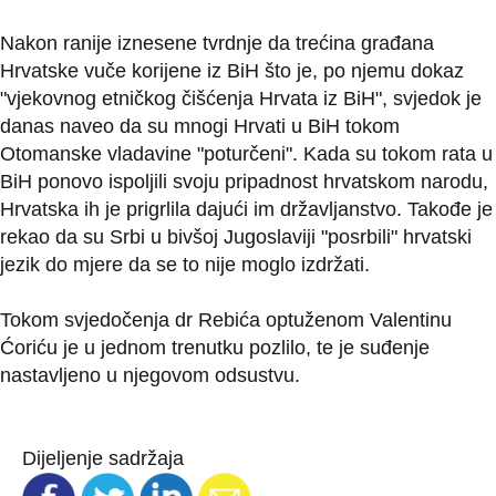
Nakon ranije iznesene tvrdnje da trećina građana
Hrvatske vuče korijene iz BiH što je, po njemu dokaz
"vjekovnog etničkog čišćenja Hrvata iz BiH", svjedok je
danas naveo da su mnogi Hrvati u BiH tokom
Otomanske vladavine "poturčeni". Kada su tokom rata u
BiH ponovo ispoljili svoju pripadnost hrvatskom narodu,
Hrvatska ih je prigrlila dajući im državljanstvo. Takođe je
rekao da su Srbi u bivšoj Jugoslaviji "posrbili" hrvatski
jezik do mjere da se to nije moglo izdržati.
Tokom svjedočenja dr Rebića optuženom Valentinu
Ćoriću je u jednom trenutku pozlilo, te je suđenje
nastavljeno u njegovom odsustvu.
Dijeljenje sadržaja