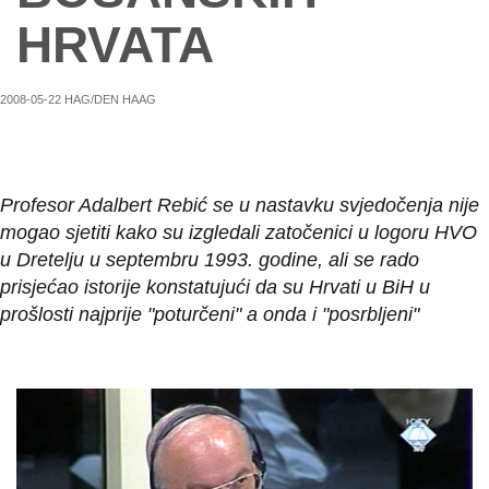
HRVATA
2008-05-22 HAG/DEN HAAG
Profesor Adalbert Rebić se u nastavku svjedočenja nije
mogao sjetiti kako su izgledali zatočenici u logoru HVO
u Dretelju u septembru 1993. godine, ali se rado
prisjećao istorije konstatujući da su Hrvati u BiH u
prošlosti najprije "poturčeni" a onda i "posrbljeni"