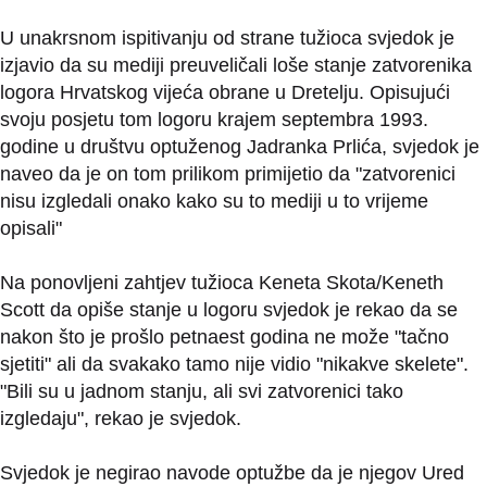
U unakrsnom ispitivanju od strane tužioca svjedok je
izjavio da su mediji preuveličali loše stanje zatvorenika
logora Hrvatskog vijeća obrane u Dretelju. Opisujući
svoju posjetu tom logoru krajem septembra 1993.
godine u društvu optuženog Jadranka Prlića, svjedok je
naveo da je on tom prilikom primijetio da "zatvorenici
nisu izgledali onako kako su to mediji u to vrijeme
opisali"
Na ponovljeni zahtjev tužioca Keneta Skota/Keneth
Scott da opiše stanje u logoru svjedok je rekao da se
nakon što je prošlo petnaest godina ne može "tačno
sjetiti" ali da svakako tamo nije vidio "nikakve skelete".
"Bili su u jadnom stanju, ali svi zatvorenici tako
izgledaju", rekao je svjedok.
Svjedok je negirao navode optužbe da je njegov Ured