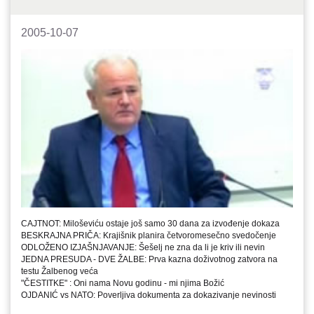
2005-10-07
CAJTNOT: Miloševiću ostaje još samo 30 dana za izvođenje dokaza
BESKRAJNA PRIČA: Krajišnik planira četvoromesečno svedočenje
ODLOŽENO IZJAŠNJAVANJE: Šešelj ne zna da li je kriv ili nevin
JEDNA PRESUDA - DVE ŽALBE: Prva kazna doživotnog zatvora na
testu Žalbenog veća
"ČESTITKE" : Oni nama Novu godinu - mi njima Božić
OJDANIĆ vs NATO: Poverljiva dokumenta za dokazivanje nevinosti