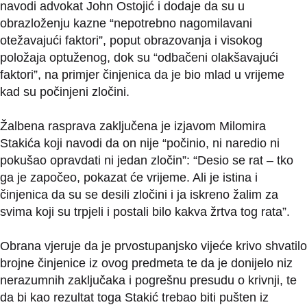
navodi advokat John Ostojić i dodaje da su u
obrazloženju kazne “nepotrebno nagomilavani
otežavajući faktori”, poput obrazovanja i visokog
položaja optuženog, dok su “odbačeni olakšavajući
faktori”, na primjer činjenica da je bio mlad u vrijeme
kad su počinjeni zločini.
Žalbena rasprava zaključena je izjavom Milomira
Stakića koji navodi da on nije “počinio, ni naredio ni
pokušao opravdati ni jedan zločin”: “Desio se rat – tko
ga je započeo, pokazat će vrijeme. Ali je istina i
činjenica da su se desili zločini i ja iskreno žalim za
svima koji su trpjeli i postali bilo kakva žrtva tog rata”.
Obrana vjeruje da je prvostupanjsko vijeće krivo shvatilo
brojne činjenice iz ovog predmeta te da je donijelo niz
nerazumnih zaključaka i pogrešnu presudu o krivnji, te
da bi kao rezultat toga Stakić trebao biti pušten iz