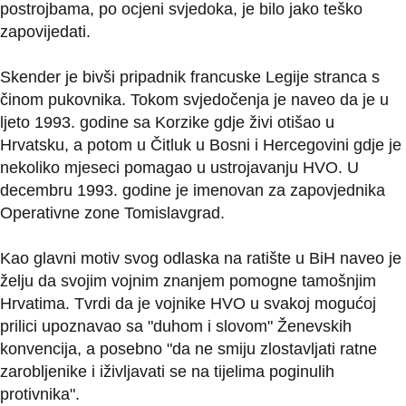
postrojbama, po ocjeni svjedoka, je bilo jako teško
zapovijedati.
Skender je bivši pripadnik francuske Legije stranca s
činom pukovnika. Tokom svjedočenja je naveo da je u
ljeto 1993. godine sa Korzike gdje živi otišao u
Hrvatsku, a potom u Čitluk u Bosni i Hercegovini gdje je
nekoliko mjeseci pomagao u ustrojavanju HVO. U
decembru 1993. godine je imenovan za zapovjednika
Operativne zone Tomislavgrad.
Kao glavni motiv svog odlaska na ratište u BiH naveo je
želju da svojim vojnim znanjem pomogne tamošnjim
Hrvatima. Tvrdi da je vojnike HVO u svakoj mogućoj
prilici upoznavao sa "duhom i slovom" Ženevskih
konvencija, a posebno "da ne smiju zlostavljati ratne
zarobljenike i iživljavati se na tijelima poginulih
protivnika".