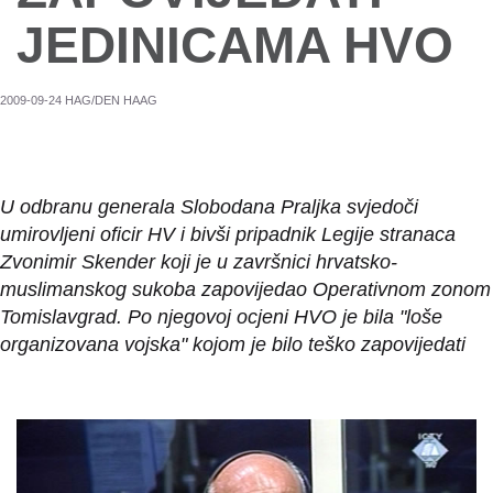
JEDINICAMA HVO
2009-09-24 HAG/DEN HAAG
U odbranu generala Slobodana Praljka svjedoči
umirovljeni oficir HV i bivši pripadnik Legije stranaca
Zvonimir Skender koji je u završnici hrvatsko-
muslimanskog sukoba zapovijedao Operativnom zonom
Tomislavgrad. Po njegovoj ocjeni HVO je bila "loše
organizovana vojska" kojom je bilo teško zapovijedati