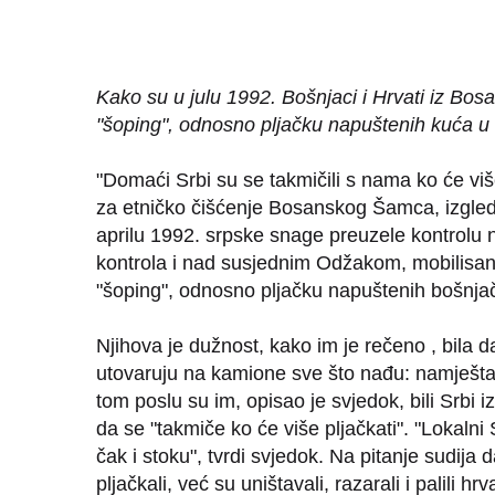
Kako su u julu 1992. Bošnjaci i Hrvati iz B
"šoping", odnosno pljačku napuštenih kuća 
"Domaći Srbi su se takmičili s nama ko će vi
za etničko čišćenje Bosanskog Šamca, izgled
aprilu 1992. srpske snage preuzele kontrolu n
kontrola i nad susjednim Odžakom, mobilisan
"šoping", odnosno pljačku napuštenih bošnjač
Njihova je dužnost, kako im je rečeno , bila 
utovaruju na kamione sve što nađu: namještaj, b
tom poslu su im, opisao je svjedok, bili Srbi i
da se "takmiče ko će više pljačkati". "Lokalni
čak i stoku", tvrdi svjedok. Na pitanje sudij
pljačkali, već su uništavali, razarali i palili 