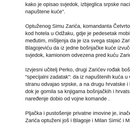
kako je opisao svjedok, izbjeglica srpske nacio
napuštene kuće".
Optuženog Simu Zarića, komandanta Četvrtog 
kod hotela u Odžaku, gdje je pedesetak mobil
međutim, mišljenja da je iza svega stajao Za
Blagojeviću da iz jedne bošnjačke kuće izvuče i
svjedok, kamionom odvezena pred kuću Zarić
Izvjesni učitelj Perko, drugi Zarićev rođak bo
"specijalni zadatak": da iz napuštenih kuća u
stranu odvajao srpske, a na drugu hrvatske i
dok je gomila sa knjigama bošnjačkih i hrvatsk
naređenje dobio od vojne komande .
Pljačka i pustošenje privatne imovine je, ina
Zarića optuženi još i Blagoje i Milan Simić 