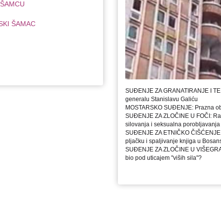
 ŠAMCU
SKI ŠAMAC
SUĐENJE ZA GRANATIRANJE I TE
generalu Stanislavu Galiću
MOSTARSKO SUĐENJE: Prazna obećan
SUĐENJE ZA ZLOČINE U FOČI: Rasp
silovanja i seksualna porobljavanja
SUĐENJE ZA ETNIČKO ČIŠĆENJE 
pljačku i spaljivanje knjiga u Bos
SUĐENJE ZA ZLOČINE U VIŠEGRADU: 
bio pod uticajem "viših sila"?