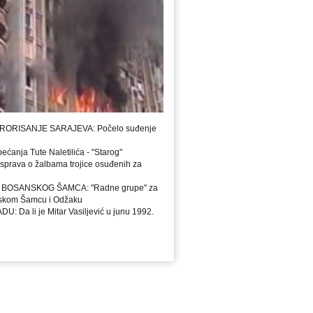
RORISANJE SARAJEVA: Počelo suđenje
ja Tute Naletilića - "Starog"
rava o žalbama trojice osuđenih za
BOSANSKOG ŠAMCA: "Radne grupe" za
anskom Šamcu i Odžaku
Da li je Mitar Vasiljević u junu 1992.