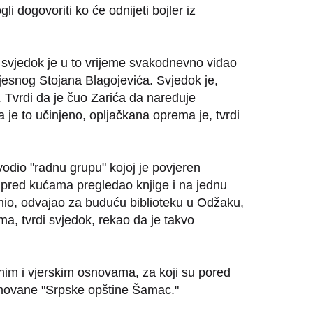
i dogovoriti ko će odnijeti bojler iz
svjedok je u to vrijeme svakodnevno viđao
jesnog Stojana Blagojevića. Svjedok je,
 Tvrdi da je čuo Zarića da naređuje
a je to učinjeno, opljačkana oprema je, tvrdi
vodio "radnu grupu" kojoj je povjeren
m pred kućama pregledao knjige i na jednu
snio, odvajao za buduću biblioteku u Odžaku,
ma, tvrdi svjedok, rekao da je takvo
snim i vjerskim osnovama, za koji su pored
lamovane "Srpske opštine Šamac."