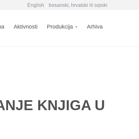
English
bosanski, hrvatski ili srpski
n
ma
Aktivnosti
Produkcija
Arhiva
igation
ANJE KNJIGA U