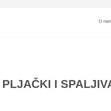
Mai
O na
nav
PLJAČKI I SPALJIV