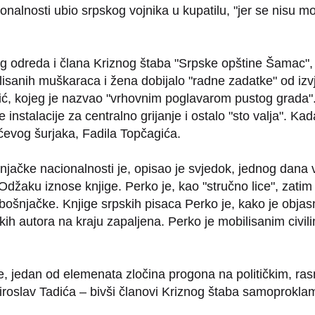
nalnosti ubio srpskog vojnika u kupatilu, "jer se nisu mogl
odreda i člana Kriznog štaba "Srpske opštine Šamac", 
isanih muškaraca i žena dobijalo "radne zadatke" od izv
rić, kojeg je nazvao "vrhovnim poglavarom pustog grada".
nstalacije za centralno grijanje i ostalo "sto valja". Kad
evog šurjaka, Fadila Topčagića.
šnjačke nacionalnosti je, opisao je svjedok, jednog dana 
 Odžaku iznose knjige. Perko je, kao "stručno lice", zati
 bošnjačke. Knjige srpskih pisaca Perko je, kako je obja
ih autora na kraju zapaljena. Perko je mobilisanim civili
če, jedan od elemenata zločina progona na političkim, ra
i Miroslav Tadića – bivši članovi Kriznog štaba samoprok