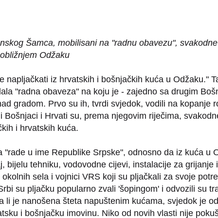
osanskog Šamca, mobilisani na "radnu obavezu", svakod
u obližnjem Odžaku
še napljačkati iz hrvatskih i bošnjačkih kuća u Odžaku."
ala "radna obaveza" na koju je - zajedno sa drugim Bošn
ad gradom. Prvo su ih, tvrdi svjedok, vodili na kopanje r
i Bošnjaci i Hrvati su, prema njegovim riječima, svako
kih i hrvatskih kuća.
da "rade u ime Republike Srpske", odnosno da iz kuća u O
ijelu tehniku, vodovodne cijevi, instalacije za grijanje i 
z okolnih sela i vojnici VRS koji su pljačkali za svoje po
 Srbi su pljačku popularno zvali 'šopingom' i odvozili su t
a da li je nanošena šteta napuštenim kućama, svjedok je o
hrvatsku i bošnjačku imovinu. Niko od novih vlasti nije poku