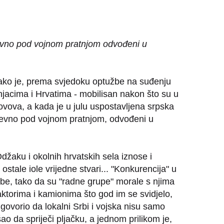
nevno pod vojnom pratnjom odvođeni u
 Tako je, prema svjedoku optužbe na suđenju
jacima i Hrvatima - mobilisan nakon što su u
ovova, a kada je u julu uspostavljena srpska
dnevno pod vojnom pratnjom, odvođeni u
džaku i okolnih hrvatskih sela iznose i
ostale iole vrijedne stvari... "Konkurencija" u
trebe, tako da su "radne grupe" morale s njima
raktorima i kamionima što god im se svidjelo,
dgovorio da lokalni Srbi i vojska nisu samo
šao da spriječi pljačku, a jednom prilikom je,