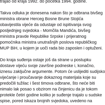
trajao od kraja 1992. do početka 1994. godine.
Takva odluka je donesena nakon što je odbrana bivšeg
ministra obrane Herceg Bosne Brune Stojića
obavijestila vijeće da odustaje od ispitivanja svog
posljednjeg svjedoka - Momčila Mandića, bivšeg
ministra pravde Republike Srpske i prijeratnog
pomoćnika ministra unutrašnjih poslova republičkog
MUP BiH, u kojem je uoči rada bio zaposlen i optuženi.
Do kraja suđenja ostaje još da strane u postupku
dostave vijeću svoje završne podneske i, konačno,
iznesu zaključne argumente. Potom će uslijediti sudijsko
vijećanje i proučavanje dokaznog materijala koje su
predočili tužilac i šest timova odbrane, što neće biti
nimalo lak posao s obzirom na činjenicu da je tokom
protekle četiri godine koliko je suđenje trajalo u sudske
spise, pored iskaza brojnih svjedoka, uvedeno na