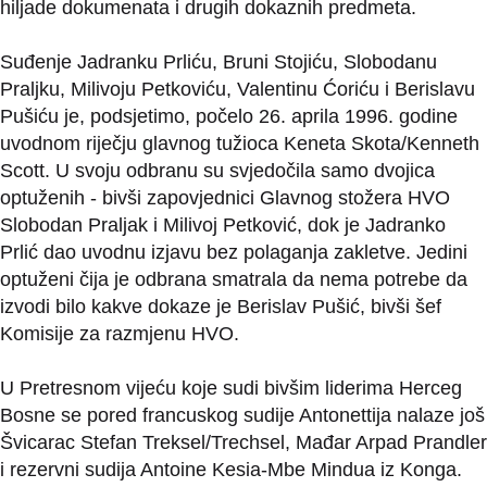
hiljade dokumenata i drugih dokaznih predmeta.
Suđenje Jadranku Prliću, Bruni Stojiću, Slobodanu
Praljku, Milivoju Petkoviću, Valentinu Ćoriću i Berislavu
Pušiću je, podsjetimo, počelo 26. aprila 1996. godine
uvodnom riječju glavnog tužioca Keneta Skota/Kenneth
Scott. U svoju odbranu su svjedočila samo dvojica
optuženih - bivši zapovjednici Glavnog stožera HVO
Slobodan Praljak i Milivoj Petković, dok je Jadranko
Prlić dao uvodnu izjavu bez polaganja zakletve. Jedini
optuženi čija je odbrana smatrala da nema potrebe da
izvodi bilo kakve dokaze je Berislav Pušić, bivši šef
Komisije za razmjenu HVO.
U Pretresnom vijeću koje sudi bivšim liderima Herceg
Bosne se pored francuskog sudije Antonettija nalaze još
Švicarac Stefan Treksel/Trechsel, Mađar Arpad Prandler
i rezervni sudija Antoine Kesia-Mbe Mindua iz Konga.