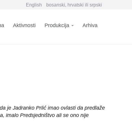
English
bosanski, hrvatski ili srpski
n
ma
Aktivnosti
Produkcija
Arhiva
igation
a je Jadranko Prlić imao ovlasti da predlaže
, imalo Predsjedništvo ali se ono nije