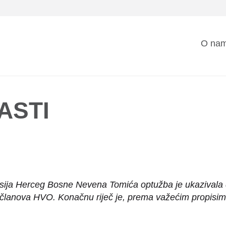
Mai
O na
nav
ASTI
nsija Herceg Bosne Nevena Tomića optužba je ukazivala d
h članova HVO. Konačnu riječ je, prema važećim propisima