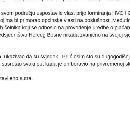
svom području uspostavile vlast prije formiranja HVO HZ
jima bi primorao općinske vlasti na poslušnost. Međutim,
h čelnika koji se odnosio na provođenje uredbe o plaćanj
redsjedništvo Herceg Bosne nikada zvanično na svojoj sje
a, ukazivao da su svjedok i Prlić osim što su dugogodišnji 
m susretao svaki put kada je on boravio na privremenoj sl
avljeno sutra.