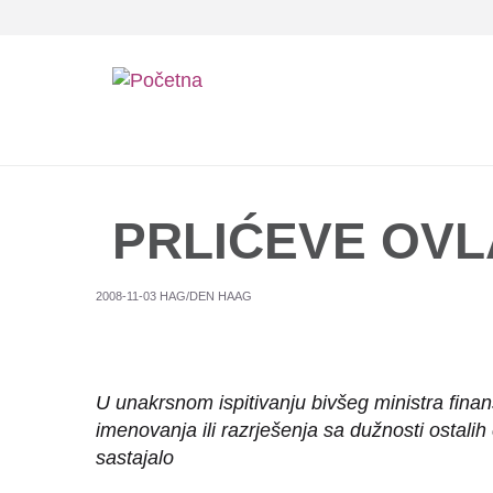
Skip
to
main
content
PRLIĆEVE OVL
2008-11-03 HAG/DEN HAAG
U unakrsnom ispitivanju bivšeg ministra fina
imenovanja ili razrješenja sa dužnosti ostali
sastajalo