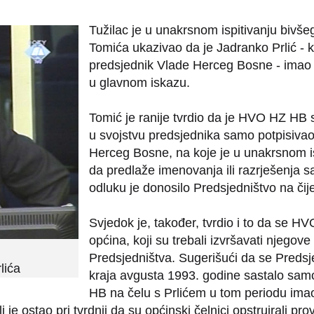
Tužilac je u unakrsnom ispitivanju bivš
Tomića ukazivao da je Jadranko Prlić - 
predsjednik Vlade Herceg Bosne - imao d
u glavnom iskazu.
Tomić je ranije tvrdio da je HVO HZ HB s
u svojstvu predsjednika samo potpisiva
Herceg Bosne, na koje je u unakrsnom isp
da predlaže imenovanja ili razrješenja 
odluku je donosilo Predsjedništvo na či
Svjedok je, također, tvrdio i to da se HV
općina, koji su trebali izvršavati njegove 
Predsjedništva. Sugerišući da se Preds
lića
kraja avgusta 1993. godine sastalo samo
HB na čelu s Prlićem u tom periodu imao
 je ostao pri tvrdnji da su općinski čelnici opstruirali p