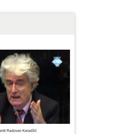
iti Radovan Karadžić