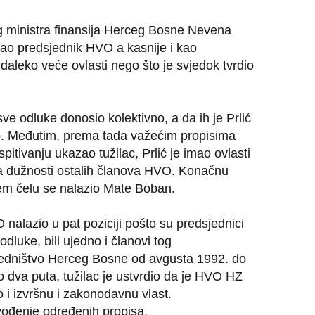
eg ministra finansija Herceg Bosne Nevena
kao predsjednik HVO a kasnije i kao
aleko veće ovlasti nego što je svjedok tvrdio
ve odluke donosio kolektivno, a da ih je Prlić
o. Međutim, prema tada važećim propisima
itivanju ukazao tužilac, Prlić je imao ovlasti
sa dužnosti ostalih članova HVO. Konačnu
jem čelu se nalazio Mate Boban.
O nalazio u pat poziciji pošto su predsjednici
odluke, bili ujedno i članovi tog
jedništvo Herceg Bosne od avgusta 1992. do
 dva puta, tužilac je ustvrdio da je HVO HZ
 i izvršnu i zakonodavnu vlast.
rovođenje određenih propisa.