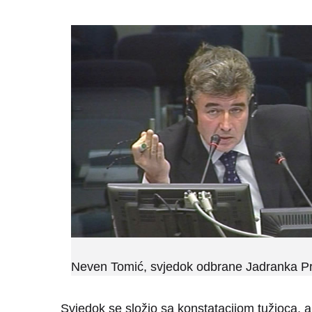
Neven Tomić, svjedok odbrane Jadranka Pr
Svjedok se složio sa konstatacijom tužioca, ali