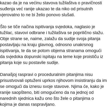
kazao da je na većinu stavova tužilaštva o pravičnosti
suđenja već ranije ukazao te da niko od prisutnih
vjerovatno to ne bi želio ponovo slušati.
Što se tiče načina ispitivanja svjedoka, naglasio je
tužilac, stavovi odbrane i tužilaštva se poprilično slažu.
Obje strane se, naime, zalažu da sudije svoja pitanja
postavljaju na kraju glavnog, odnosno unakrsnog
ispitivanja, te da se potom objema stranama omogući
da svjedoka dopunski ispitaju na teme koje proističu iz
pitanja koje su postavile sudije.
Današjoj raspravi o proceduralnim pitanjima nisu
prisustvovali optuženi uprkos njihovom insistiranju da im
se omogući da iznesu svoje stavove. Njima će, kako je
ranije saopšteno, biti omogućeno da na jednoj od
narednih sjednica kažu ono što žele o pitanjima o
kojima je danas raspravljano.