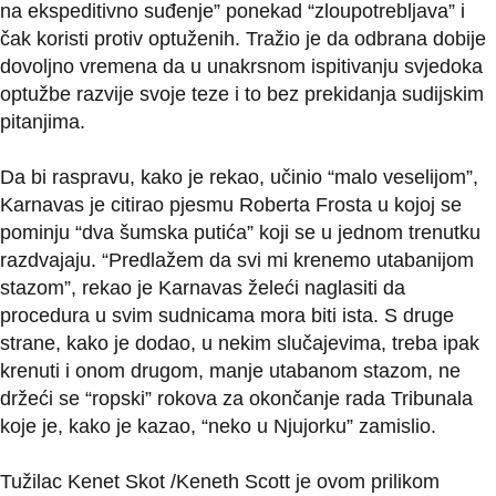
na ekspeditivno suđenje” ponekad “zloupotrebljava” i
čak koristi protiv optuženih. Tražio je da odbrana dobije
dovoljno vremena da u unakrsnom ispitivanju svjedoka
optužbe razvije svoje teze i to bez prekidanja sudijskim
pitanjima.
Da bi raspravu, kako je rekao, učinio “malo veselijom”,
Karnavas je citirao pjesmu Roberta Frosta u kojoj se
pominju “dva šumska putića” koji se u jednom trenutku
razdvajaju. “Predlažem da svi mi krenemo utabanijom
stazom”, rekao je Karnavas želeći naglasiti da
procedura u svim sudnicama mora biti ista. S druge
strane, kako je dodao, u nekim slučajevima, treba ipak
krenuti i onom drugom, manje utabanom stazom, ne
držeći se “ropski” rokova za okončanje rada Tribunala
koje je, kako je kazao, “neko u Njujorku” zamislio.
Tužilac Kenet Skot /Keneth Scott je ovom prilikom