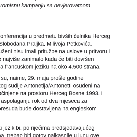
kompromisnu kampanju sa nevjerovatnom
onferencija u predmetu bivših čelnika Herceg
Slobodana Praljka, Milivoja Petkovića,
ženi nisu imali pritužbe na uslove u pritvoru i
e najviše zanimalo kada će biti dovršen
 francuskom jeziku na oko 4.500 strana.
 su, naime, 29. maja prošle godine
g sudije Antonetija/Antonetti osuđeni na
očinjene na prostoru Herceg Bosne 1993. i
 raspolaganju rok od dva mjeseca za
 presuda bude dostavljena na engleskom
jezik bi, po riječima predsjedavajućeg
 trebao biti gotov najkasnije u junu ove