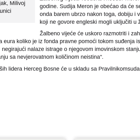
ak, Milivoj
godine. Sudija Meron je obećao da će se
unici
onda barem ubrzo nakon toga, dobiju i ve
koji ne govore engleski mogli uključiti u
Žalbeno vijeće će uskoro razmotriti i za
jada eura koliko je iz fonda pravne pomoći tokom suđenja 
 negirajući nalaze istrage o njegovom imovinskom stanju.
ju sa nevjerovatnom količinom neistina".
ših lidera Herceg Bosne će u skladu sa Pravilnikomsuda