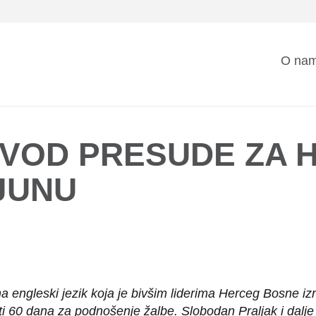
Mai
O na
nav
EVOD PRESUDE ZA 
JUNU
 engleski jezik koja je bivšim liderima Herceg Bosne iz
 60 dana za podnošenje žalbe. Slobodan Praljak i dalje 