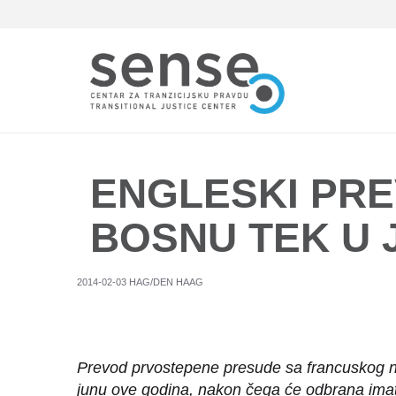
Skip
to
main
content
ENGLESKI PR
BOSNU TEK U 
2014-02-03 HAG/DEN HAAG
Prevod prvostepene presude sa francuskog na
junu ove godina, nakon čega će odbrana imati