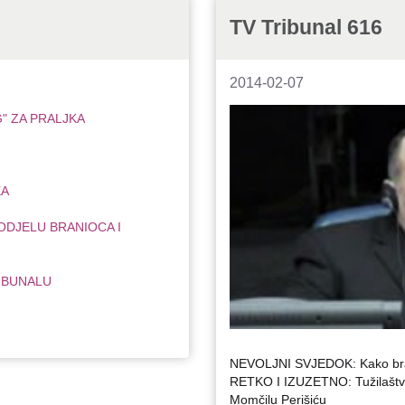
TV Tribunal 616
2014-02-07
" ZA PRALJKA
KA
ODJELU BRANIOCA I
IBUNALU
NEVOLJNI SVJEDOK: Kako brani
RETKO I IZUZETNO: Tužilaštvo 
Momčilu Perišiću