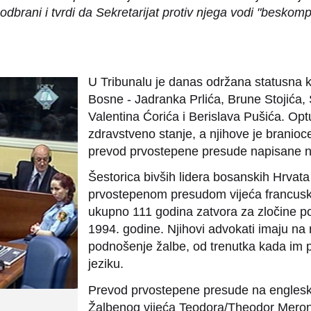
j odbrani i tvrdi da Sekretarijat protiv njega vodi "bes
U Tribunalu je danas održana statusna k
Bosne - Jadranka Prlića, Brune Stojića, 
Valentina Ćorića i Berislava Pušića. Optu
zdravstveno stanje, a njihove je branioc
prevod prvostepene presude napisane na
Šestorica bivših lidera bosanskih Hrvata
prvostepenom presudom vijeća francusko
ukupno 111 godina zatvora za zločine p
1994. godine. Njihovi advokati imaju na
podnošenje žalbe, od trenutka kada im
jeziku.
Prevod prvostepene presude na engleski 
Žalbenog vijeća Teodora/Theodor Merona,