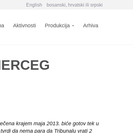
English
bosanski, hrvatski ili srpski
n
ma
Aktivnosti
Produkcija
Arhiva
igation
HERCEG
rečena krajem maja 2013. biće gotov tek u
tvrdi da nema para da Tribunalu vrati 2