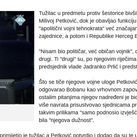
Tužilac u predmetu protiv šestorice bivš
Milivoj Petković, dok je obavljao funkci
"apolitični vojni tehnokrata" već značaja
zajednice, a potom i Republike Herceg 
"Nisam bio političar, već običan vojnik", o
drugi. Ti "drugi" su, po njegovim riječi
predsjednik vlade Jadranko Prlić i preds
Što se tiče njegove vojne uloge Petković 
odgovarao Bobanu kao vrhovnom zapovje
ostalim pitanjima njegov nadređeni je bi
više navrata prisustvovao sjednicama pre
takvim prilikama "samo podnosio izvješća 
bila "njegova dužnost".
 primijetio je tužilac a Petković potvrdio i dodao da su 