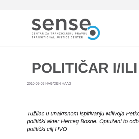
Skip
to
main
content
POLITIČAR I/IL
2010-03-03 HAG/DEN HAAG
Tužilac u unakrsnom ispitivanju Milivoja Petko
politički akter Herceg Bosne. Optuženi to odbac
politički cilj HVO