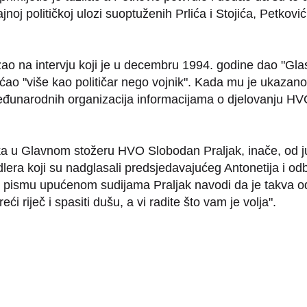
noj političkoj ulozi suoptuženih Prlića i Stojića, Petkovi
ao na intervju koji je u decembru 1994. godine dao "Gla
ao "više kao političar nego vojnik". Kada mu je ukazano
međunarodnih organizacija informacijama o djelovanju HV
eka u Glavnom stožeru HVO Slobodan Praljak, inače, od ju
lera koji su nadglasali predsjedavajućeg Antonetija i o
pismu upućenom sudijama Praljak navodi da je takva odlu
i riječ i spasiti dušu, a vi radite što vam je volja".