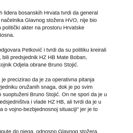
ih lidera bosanskih Hrvata tvrdi da general
ju načelnika Glavnog stožera HVO, nije bio
n politički akter na prostoru Hrvatske
Bosna.
dgovara Petković i tvrdi da su politiku kreirali
ma, bili predsjednik HZ HB Mate Boban,
tojnik Odjela obrane Bruno Stojić.
je precizirao da je za operativna pitanja
dniku oružanih snaga, dok je po svim
o suoptuženi Bruno Stojić. On ne spori da je u
dsjedništva i vlade HZ HB, ali tvrdi da je u
o vojno-bezbjednosnoj situaciji" jer je to
te upute do njega, odnosno Glavnog stožera,