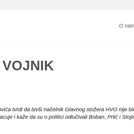
Mai
O na
nav
I VOJNIK
vića tvrdi da bivši načelnik Glavnog stožera HVO nije bio
uje i kaže da su o politici odlučivali Boban, Prlić i Stoj