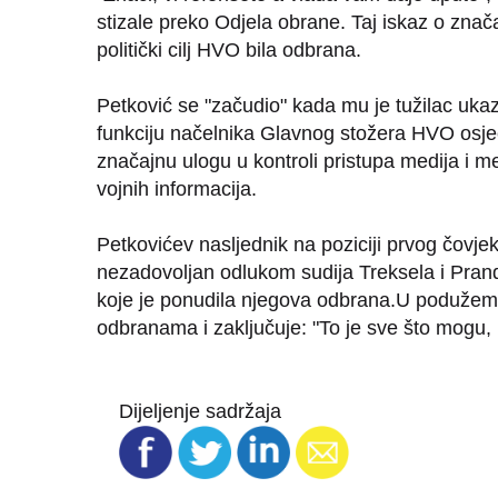
stizale preko Odjela obrane. Taj iskaz o značaj
politički cilj HVO bila odbrana.
Petković se "začudio" kada mu je tužilac ukaz
funkciju načelnika Glavnog stožera HVO osjeć
značajnu ulogu u kontroli pristupa medija i 
vojnih informacija.
Petkovićev nasljednik na poziciji prvog čovj
nezadovoljan odlukom sudija Treksela i Prand
koje je ponudila njegova odbrana.U podužem 
odbranama i zaključuje: "To je sve što mogu, reć
Dijeljenje sadržaja