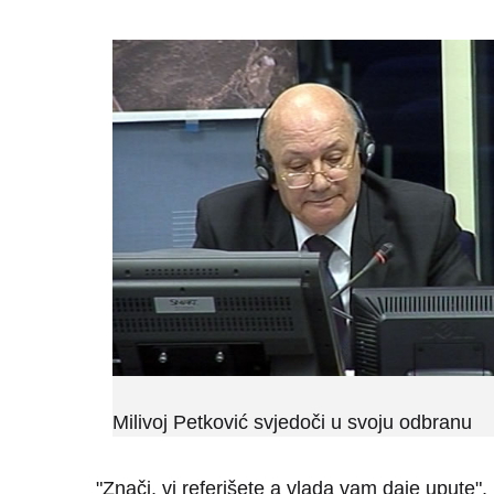
Milivoj Petković svjedoči u svoju odbranu
"Znači, vi referišete a vlada vam daje upute",