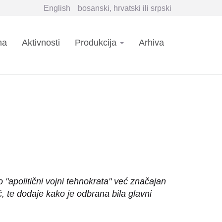
English
bosanski, hrvatski ili srpski
n
ma
Aktivnosti
Produkcija
Arhiva
igation
 "apolitični vojni tehnokrata" već značajan
ić, te dodaje kako je odbrana bila glavni