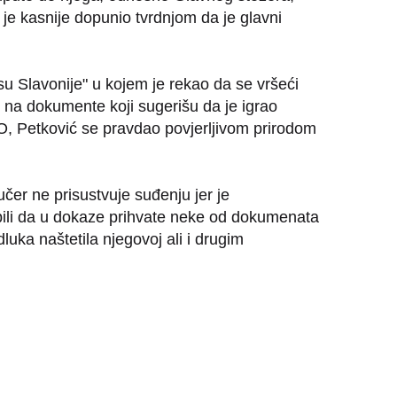
ć je kasnije dopunio tvrdnjom da je glavni
su Slavonije" u kojem je rekao da se vršeći
 na dokumente koji sugerišu da je igrao
O, Petković se pravdao povjerljivom prirodom
čer ne prisustvuje suđenju jer je
dbili da u dokaze prihvate neke od dokumenata
ka naštetila njegovoj ali i drugim