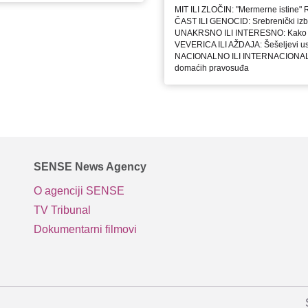
MIT ILI ZLOČIN: "Mermerne istine"
ČAST ILI GENOCID: Srebrenički izb
UNAKRSNO ILI INTERESNO: Kako je 
VEVERICA ILI AŽDAJA: Šešeljevi us
NACIONALNO ILI INTERNACIONALNO
domaćih pravosuđa
SENSE News Agency
O agenciji SENSE
TV Tribunal
Dokumentarni filmovi